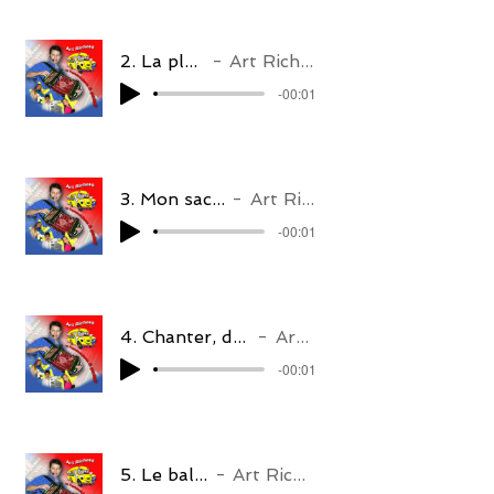
2. La plage
Art Richard
-00:01
3. Mon sac à dos
Art Richard
-00:01
4. Chanter, danser, s'amuser
Art Richard
-00:01
5. Le ballon
Art Richard