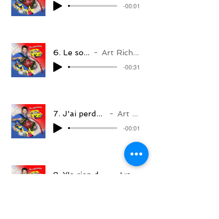
-00:01
6. Le soleil
Art Richard
-00:31
7. J'ai perdu une dent
Art Richard
-00:01
8. Y'a rien de plus beau
Art Richard
-00:01