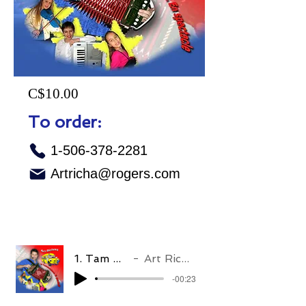
C$10.00
To order:
1-506-378-2281
Artricha@rogers.com
1. Tam Tam
Art Richard
-00:23