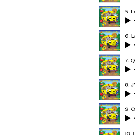
5. L
6. L
7. Q
8. J
9. 
l0. 