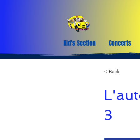
Kid's Section
Concerts
< Back
L'aut
3