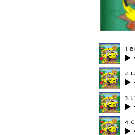
1. B
2. L
3. L
4. C