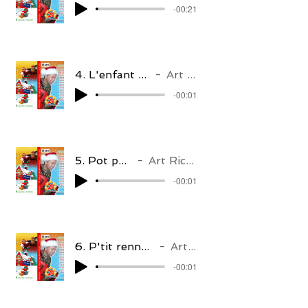
-00:21
4. L'enfant au tambour
Art Richard
-00:01
5. Pot pourri
Art Richard
-00:01
6. P'tit renne au nez rouge
Art Richard
-00:01