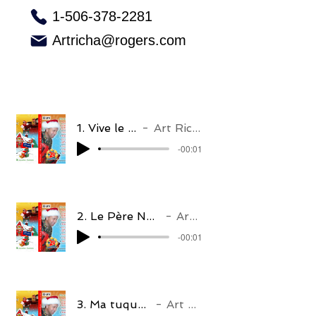
1-506-378-2281
Artricha@rogers.com
1. Vive le vent
Art Richard
-00:01
2. Le Père Noël arrive ce soir
Art Richard
-00:01
3. Ma tuque de Noël
Art Richard