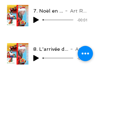
7. Noël en Acadie
Art Richard
-00:01
8. L'arrivée du p'tit Jésus
Art Richard
-00:01
9. La toute des fêtes
Art Richard
-00:01
l0. Petit Papa Noël
Art Richard
-00:01