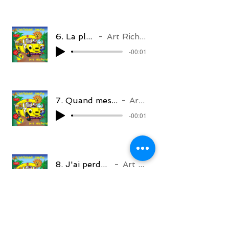
6. La plage
Art Richard
-00:01
7. Quand mes amis vont arriver
Art Richard
-00:01
8. J'ai perdu une dent
Art Richard
-00:01
9. On dansera autour du feu
Art Richard